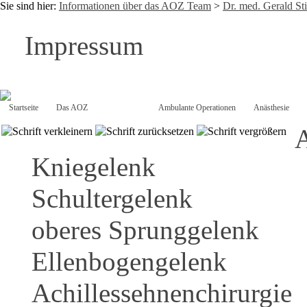
Sie sind hier:
Informationen über das AOZ Team
>
Dr. med. Gerald St
Impressum
Startseite
Das AOZ
Das Team
Ambulante Operationen
Anästhesie
A
Kniegelenk
Schultergelenk
oberes Sprunggelenk
Ellenbogengelenk
Achillessehnenchirurgie